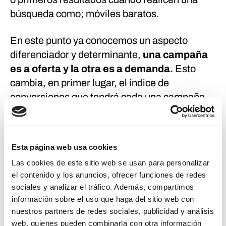
búsqueda como; móviles baratos.
En este punto ya conocemos un aspecto
diferenciador y determinante,
una campaña
es a oferta y la otra es a demanda.
Esto
cambia, en primer lugar, el índice de
conversiones que tendrá cada una campaña.
Aunque siempre dependerá del tipo de
producto, usuario medio alcanzado y
optimización de la campaña, por norma
Esta página web usa cookies
general encontrarás
mayor conversión en
Las cookies de este sitio web se usan para personalizar
Google Ads
, ya que el usuario ya está
el contenido y los anuncios, ofrecer funciones de redes
buscando el producto o servicio que ofertas.
sociales y analizar el tráfico. Además, compartimos
En el caso de
Facebook Ads,
sin que el
información sobre el uso que haga del sitio web con
usuario necesariamente busque tu producto o
nuestros partners de redes sociales, publicidad y análisis
servicio, es impactado con este. Puede que
web, quienes pueden combinarla con otra información