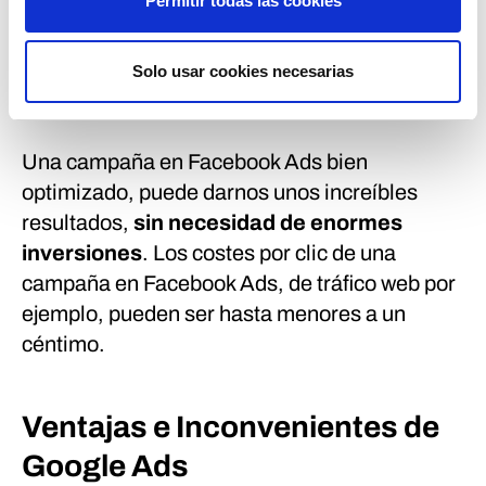
Permitir todas las cookies
e
evolucionar, estableciendo y restableciendo la
n
mejor en cada momento.
t
Solo usar cookies necesarias
i
CPC Facebook Ads.
m
i
Una campaña en Facebook Ads bien
e
optimizado, puede darnos unos increíbles
n
t
resultados,
sin necesidad de enormes
o
inversiones
. Los costes por clic de una
campaña en Facebook Ads, de tráfico web por
ejemplo, pueden ser hasta menores a un
céntimo.
Ventajas e Inconvenientes de
Google Ads