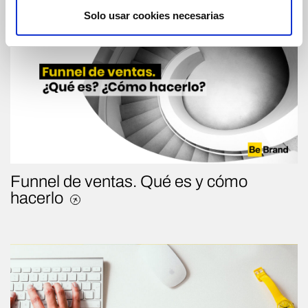
t
Solo usar cookies necesarias
i
m
i
e
n
t
o
Funnel de ventas. Qué es y cómo
hacerlo